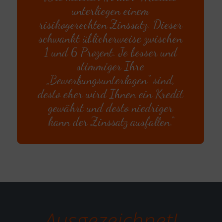
unterliegen einem
risikogerechten Zinssatz. Dieser
schwankt üblicherweise zwischen
1 und 6 Prozent. Je besser und
stimmiger Ihre
„Bewerbungsunterlagen“ sind,
desto eher wird Ihnen ein Kredit
gewährt und desto niedriger
kann der Zinssatz ausfallen.“
Ausgezeichnet!