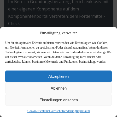
Im Bereich Gründungsberatung bin ich exklusiv mit
einer eigenen Komponente auf dem
Komponentenportal vertreten: dem Fördermittel-
Check.
Einwilligung verwalten
Um dir ein optimales Erlebnis zu bieten, verwenden wir Technologien wie Cookies,
MEHR
um Geräteinformationen zu speichern und/oder darauf zuzugreifen. Wenn du diesen
Technologien zustimmst, können wir Daten wie das Surfverhalten oder eindeutige IDs
auf dieser Website verarbeiten. Wenn du deine Einwillligung nicht erteilst oder
zurückziehst, können bestimmte Merkmale und Funktionen beeinträchtigt werden.
2010 startete
FÜR GRÜNDER
mit der Idee,
Akzeptieren
Unternehmer mit Informationen zu begleiten:
Schritt für Schritt von der Idee über die Erstellung
Ablehnen
eines Businessplans bis zur Führung eines
Unternehmens. Heute unterstützt das Online-
Einstellungen ansehen
Portal Gründer aktiv beim Gründungsprozess
Cookie-Richtlinie
Datenschutzerklärung
Impressum
durch spezielle Tools, als Netzwerkpartner, mit