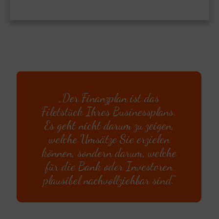
„Der Finanzplan ist das
Filetstück Ihres Businessplans.
Es geht nicht darum zu zeigen,
welche Umsätze Sie erzielen
können, sondern darum, welche
für die Bank oder Investoren
plausibel nachvollziehbar sind.“